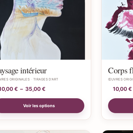
aysage intérieur
Corps f
VRES ORIGINALES
TIRAGES D’ART
ŒUVRES ORIG
10,00
€
–
35,00
€
10,00
€
Voir les options