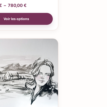
€
–
780,00
€
Voir les options