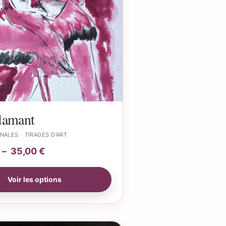
lamant
INALES
TIRAGES D’ART
–
35,00
€
Voir les options