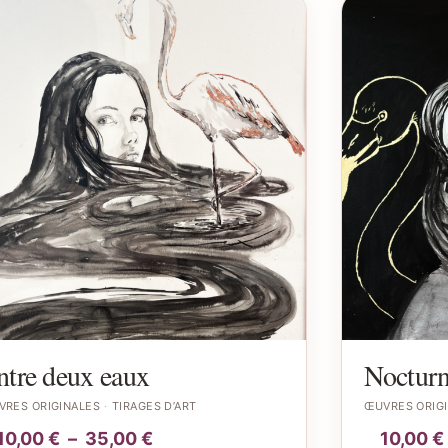
ntre deux eaux
Nocturn
VRES ORIGINALES
TIRAGES D’ART
ŒUVRES ORIG
10,00
€
–
35,00
€
10,00
€