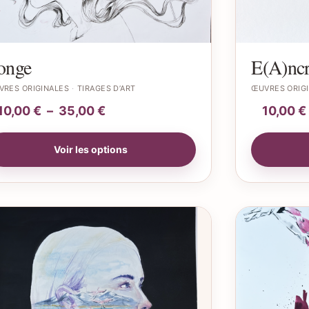
onge
E(A)nc
VRES ORIGINALES
TIRAGES D’ART
ŒUVRES ORIG
10,00
€
–
35,00
€
10,00
€
Voir les options