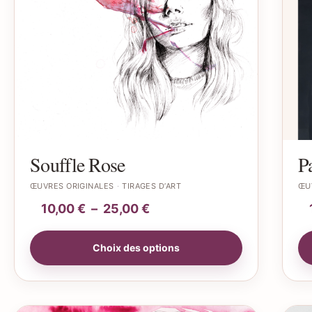
Souffle Rose
P
ŒUVRES ORIGINALES
TIRAGES D’ART
ŒU
10,00
€
–
25,00
€
Choix des options