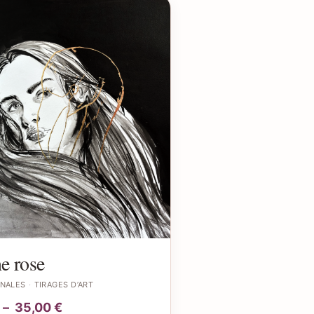
e rose
INALES
TIRAGES D’ART
–
35,00
€